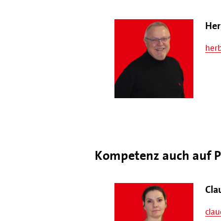
Her
herb
Kompetenz auch auf Pl
Cla
cla