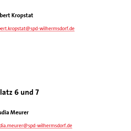
bert Kropstat
ert.kropstat@spd-wilhermsdorf.de
atz 6 und 7
udia Meurer
udia.meurer@spd-wilhermsdorf.de