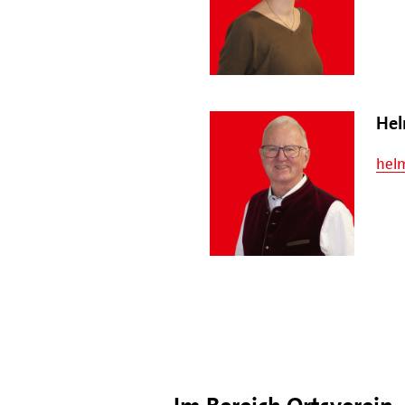
Hel
hel