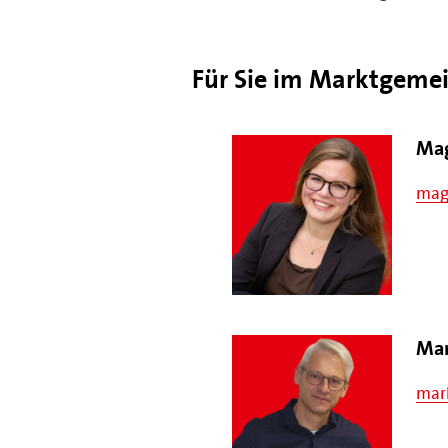
Für Sie im Marktgeme
Mag
mag
Mar
mar