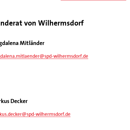
inderat von Wilhermsdorf
dalena Mitländer
dalena.mitlaender@spd-wilhermsdorf.de
kus Decker
kus.decker@spd-wilhermsdorf.de