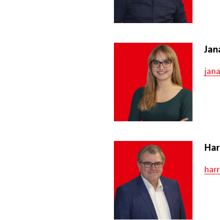
Jan
jan
Har
har