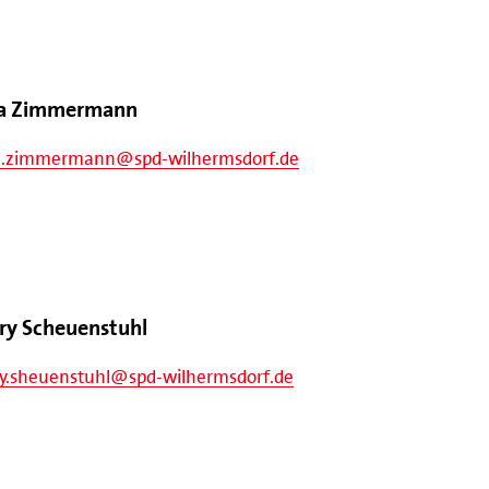
a Zimmermann
a.zimmermann@spd-wilhermsdorf.de
ry Scheuenstuhl
ry.sheuenstuhl@spd-wilhermsdorf.de